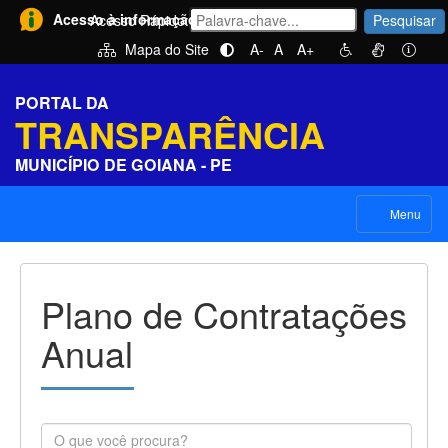
Acesso à informação
Acesso Rápido:
Pesquisar
Mapa do Site
A-
A
A+
PORTAL DA
TRANSPARÊNCIA
MUNICÍPIO DE GOIANA - PE
Menu
Plano de Contratações
Anual